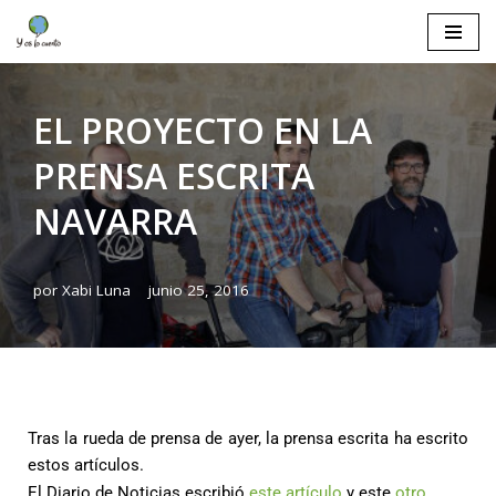
Saltar
al
contenido
EL PROYECTO EN LA
PRENSA ESCRITA
NAVARRA
por
Xabi Luna
junio 25, 2016
Tras la rueda de prensa de ayer, la prensa escrita ha escrito
estos artículos.
El Diario de Noticias escribió
este artículo
y este
otro
.