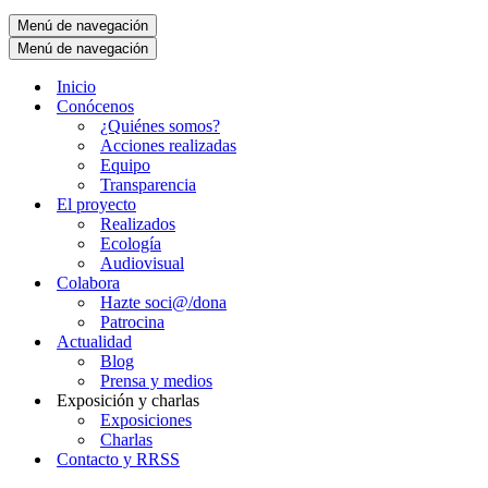
Menú de navegación
Menú de navegación
Inicio
Conócenos
¿Quiénes somos?
Acciones realizadas
Equipo
Transparencia
El proyecto
Realizados
Ecología
Audiovisual
Colabora
Hazte soci@/dona
Patrocina
Actualidad
Blog
Prensa y medios
Exposición y charlas
Exposiciones
Charlas
Contacto y RRSS