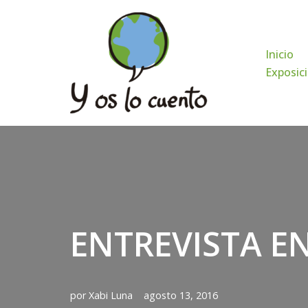
Saltar
Inicio
al
Exposici
contenido
ENTREVISTA E
por
Xabi Luna
agosto 13, 2016