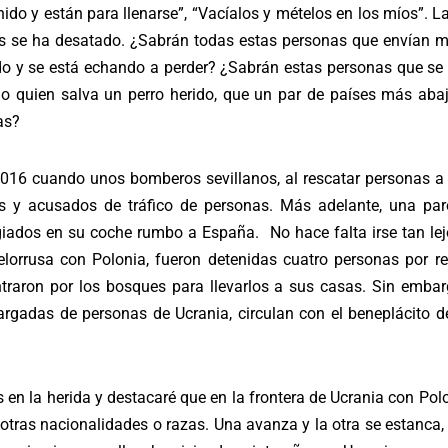
do y están para llenarse”, “Vacíalos y mételos en los míos”. La
os se ha desatado. ¿Sabrán todas estas personas que envían ma
o y se está echando a perder? ¿Sabrán estas personas que se l
o quien salva un perro herido, que un par de países más aba
as?
016 cuando unos bomberos sevillanos, al rescatar personas a 
os y acusados de tráfico de personas. Más adelante, una par
giados en su coche rumbo a España. No hace falta irse tan lej
bielorrusa con Polonia, fueron detenidas cuatro personas por r
traron por los bosques para llevarlos a sus casas. Sin embar
rgadas de personas de Ucrania, circulan con el beneplácito de
n la herida y destacaré que en la frontera de Ucrania con Polon
 otras nacionalidades o razas. Una avanza y la otra se estanca,