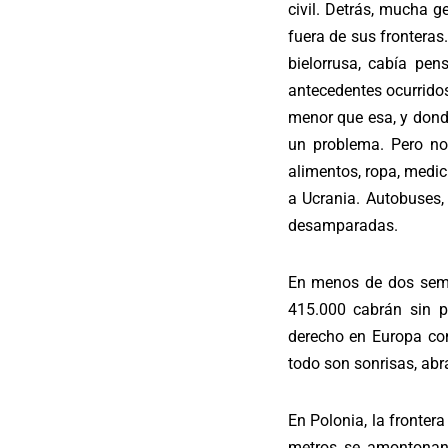
civil. Detrás, mucha g
fuera de sus fronteras
bielorrusa, cabía pe
antecedentes ocurridos
menor que esa, y dond
un problema. Pero no
alimentos, ropa, medic
a Ucrania. Autobuses,
desamparadas.
En menos de dos seman
415.000 cabrán sin 
derecho en Europa con
todo son sonrisas, abra
En Polonia, la fronte
metros se amontonan 