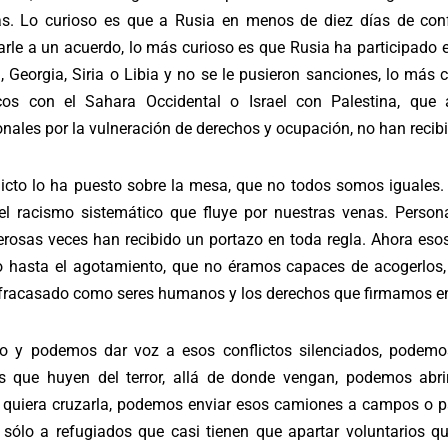
jas. Lo curioso es que a Rusia en menos de diez días de conf
rle a un acuerdo, lo más curioso es que Rusia ha participado 
 Georgia, Siria o Libia y no se le pusieron sanciones, lo más
os con el Sahara Occidental o Israel con Palestina, que 
onales por la vulneración de derechos y ocupación, no han recib
flicto lo ha puesto sobre la mesa, que no todos somos iguales
 el racismo sistemático que fluye por nuestras venas. Perso
rosas veces han recibido un portazo en toda regla. Ahora eso
 hasta el agotamiento, que no éramos capaces de acogerlos, 
fracasado como seres humanos y los derechos que firmamos en 
 y podemos dar voz a esos conflictos silenciados, podem
s que huyen del terror, allá de donde vengan, podemos abrir
 quiera cruzarla, podemos enviar esos camiones a campos o 
sólo a refugiados que casi tienen que apartar voluntarios qu