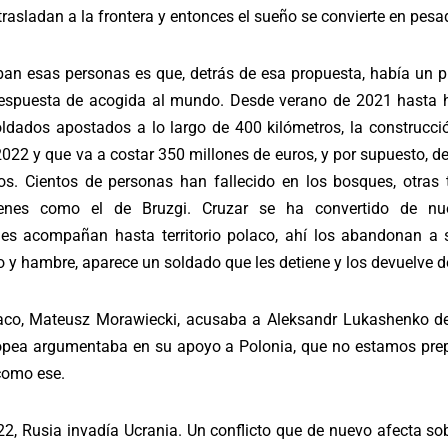
trasladan a la frontera y entonces el sueño se convierte en pesad
an esas personas es que, detrás de esa propuesta, había un pl
respuesta de acogida al mundo. Desde verano de 2021 hasta 
dados apostados a lo largo de 400 kilómetros, la construcci
2022 y que va a costar 350 millones de euros, y por supuesto, de
os. Cientos de personas han fallecido en los bosques, otra
enes como el de Bruzgi. Cruzar se ha convertido de nu
les acompañan hasta territorio polaco, ahí los abandonan a s
 y hambre, aparece un soldado que les detiene y los devuelve d
laco, Mateusz Morawiecki, acusaba a Aleksandr Lukashenko de
opea argumentaba en su apoyo a Polonia, que no estamos pre
como ese.
22, Rusia invadía Ucrania. Un conflicto que de nuevo afecta so