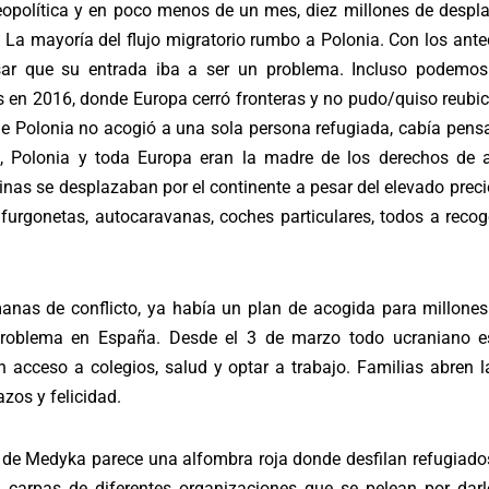
eopolítica y en poco menos de un mes, diez millones de despla
. La mayoría del flujo migratorio rumbo a Polonia. Con los ante
nsar que su entrada iba a ser un problema. Incluso podemos 
 en 2016, donde Europa cerró fronteras y no pudo/quiso reubic
e Polonia no acogió a una sola persona refugiada, cabía pensa
, Polonia y toda Europa eran la madre de los derechos de 
inas se desplazaban por el continente a pesar del elevado prec
 furgonetas, autocaravanas, coches particulares, todos a recog
as de conflicto, ya había un plan de acogida para millones
problema en España. Desde el 3 de marzo todo ucraniano e
 acceso a colegios, salud y optar a trabajo. Familias abren l
zos y felicidad.
ra de Medyka parece una alfombra roja donde desfilan refugiad
carpas de diferentes organizaciones que se pelean por darl