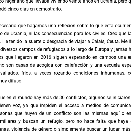
co nigeriano que llevaba viviendo veinte años en Ucrania, pero q
ardó cinco días en demostrarlo.
cesario que hagamos una reflexión sobre lo que está ocurrien
to de Ucrania, ni las consecuencias para los civiles. Creo que 
r. He tenido la suerte o desgracia de viajar a Calais, Ceuta, Mel
 diversos campos de refugiados a lo largo de Europa y jamás h
s que llegaron en 2016 siguen esperando en campos una entr
o son casas de acogida con calefacción y una escuela esper
allados, fríos, a veces rozando condiciones inhumanas, 
muy difuso.
 que en el mundo hay más de 30 conflictos, algunos se iniciaro
ienen voz, ya que impiden el acceso a medios de comunica
rsonas que huyen de un conflicto son las mismas aquí o en
miliares y buscan un refugio, pero no hace falta que haya 
nas, violencia de género o simplemente buscar un lugar má