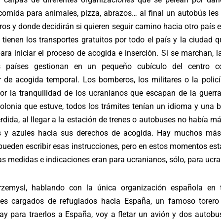
comida para animales, pizza, abrazos… al final un autobús les 
ros y donde decidirán si quieren seguir camino hacia otro país
 tienen los transportes gratuitos por todo el país y la ciudad qu
ra iniciar el proceso de acogida e inserción. Si se marchan, 
 países gestionan en un pequeño cubículo del centro c
 de acogida temporal. Los bomberos, los militares o la policía
por la tranquilidad de los ucranianos que escapan de la guerra
olonia que estuve, todos los trámites tenían un idioma y una 
rdida, al llegar a la estación de trenes o autobuses no había m
s y azules hacia sus derechos de acogida. Hay muchos más 
 pueden escribir esas instrucciones, pero en estos momentos es
as medidas e indicaciones eran para ucranianos, sólo, para ucr
zemysl, hablando con la única organización española en t
ses cargados de refugiados hacia España, un famoso torero 
ay para traerlos a España, voy a fletar un avión y dos autobu