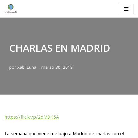
Saltar
al
contenido
CHARLAS EN MADRID
por
Xabi Luna
marzo 30, 2019
https://flic.kr/p/2dM9K5A
La semana que viene me bajo a Madrid de charlas con el