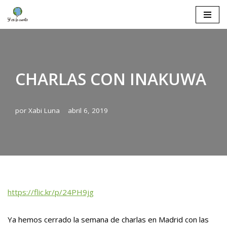
Saltar
al
contenido
CHARLAS CON INAKUWA
por
Xabi Luna
abril 6, 2019
https://flic.kr/p/24PH9jg
Ya hemos cerrado la semana de charlas en Madrid con las