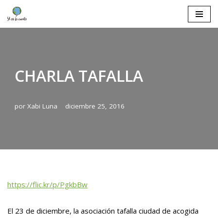
Saltar
al
contenido
CHARLA TAFALLA
por
Xabi Luna
diciembre 25, 2016
https://flic.kr/p/PgkbBw
El 23 de diciembre, la asociación tafalla ciudad de acogida