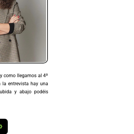
 y como llegamos al 4º
 la entrevista hay una
bida y abajo podéis
S