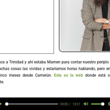
os a Trinidad y ahí estaba Mamen para contar nuestro periplo
chas cosas las vividas y estaríamos horas hablando, pero en
 cinco meses desde Camerún.
Esta es la web
donde está su
te.
00:00
13:51
P
M