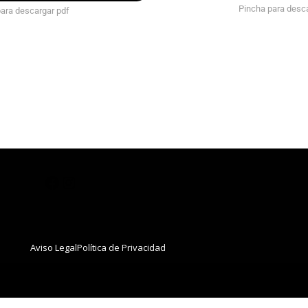
Pincha para desc
ara descargar pdf
Aviso Legal
Política de Privacidad
Social Share Buttons and Icons
powered by Ultimatelysocial