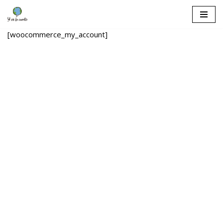
Saltar
[woocommerce_my_account]
al
contenido