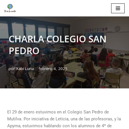
Saltar
al
contenido
CHARLA COLEGIO SAN
PEDRO
por
Xabi Luna
febrero 4, 2025
El 29 de enero estuvimos en el Colegio San Pedro de
Mutilva. Por iniciativa de Leticia, una de las profesoras, y la
Apyma, estuvimos hablando con los alumnos de 4º de